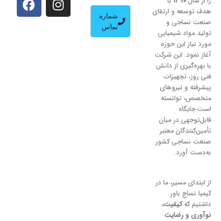
را از سال
۱۳۹۰
با
e
e
t
t
هدف توسعه و ارتقای
شماره
g
b
a
s
صنعت نساجی و
تماس
o
r
g
a
تولید مواد شیمیایی
a
o
p
r
مورد نیاز این حوزه
آغاز نمود. این شرکت
m
k
p
a
با بهره‌گیری از دانش
m
فنی روز، تجهیزات
پیشرفته و نیروهای
متخصص، توانسته
است جایگاه
قابل‌توجهی در میان
تأمین‌کنندگان معتبر
صنعت نساجی کشور
به‌دست آورد.
از ابتدای مسیر، ما در
کیمیا نساج باور
داشتیم که
کیفیت،
نوآوری و رضایت