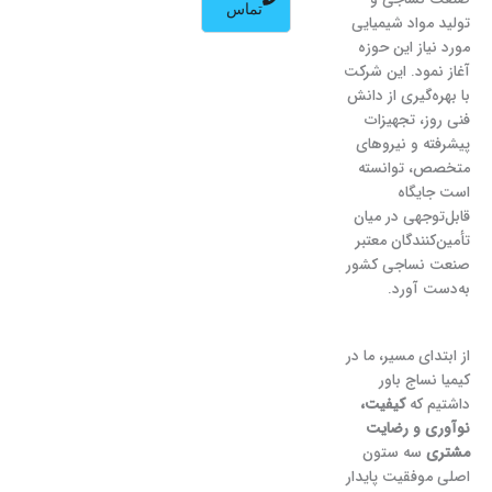
تماس
o
r
g
a
تولید مواد شیمیایی
a
o
p
r
مورد نیاز این حوزه
آغاز نمود. این شرکت
m
k
p
a
با بهره‌گیری از دانش
m
فنی روز، تجهیزات
پیشرفته و نیروهای
متخصص، توانسته
است جایگاه
قابل‌توجهی در میان
تأمین‌کنندگان معتبر
صنعت نساجی کشور
به‌دست آورد.
از ابتدای مسیر، ما در
کیمیا نساج باور
داشتیم که
کیفیت،
نوآوری و رضایت
مشتری
سه ستون
اصلی موفقیت پایدار