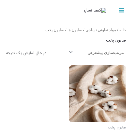
رش
MAIN
ه
MENU
حتوا
خانه
/
مواد تعاونی نساجی
/
صابون ها
/ صابون پخت
صابون پخت
در حال نمایش یک نتیجه
صابون پخت